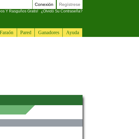
Conexión
Regístrese
eos Y Rasguños Gratis!
¿Olvidó Su Contraseña?
Faraón
Pared
Ganadores
Ayuda