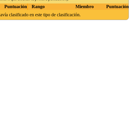
Puntuación
Rango
Miembro
Puntuación
avía clasificado en este tipo de clasificación.