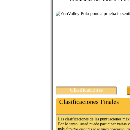
Clasificaciones
Clasificaciones Finales
Las clasificaciones de las puntuaciones máx
Por lo tanto, usted puede participar varias 
más alto
(los empates se rompen gracias al m