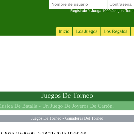
Regístrate Y Juega 1000 Juegos, Torn
Inicio
Los Juegos
Los Regalos
Juegos De Torneo
úsica De Batalla -
Un Juego De Joyeros De Cartón.
Juegos De Torneo
-
Ganadores Del Torneo
0/2025 19:00:00
->
18/11/2025 19:59:59