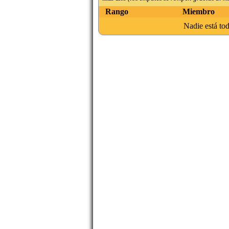
Rango
Miembro
Nadie está tod