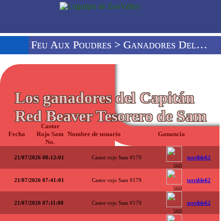
Feu Aux Poudres
> Ganadores Del Red Beaver Sam
Los ganadores del Capitán
Red Beaver Tesorero de Sam
Castor
Fecha
Rojo Sam
Nombre de usuario
Ganancia
No.
21/07/2026 08:12:01
Castor rojo Sam #179
terrible62
560
21/07/2026 07:41:01
Castor rojo Sam #179
terrible62
560
21/07/2026 07:11:00
Castor rojo Sam #179
terrible62
560