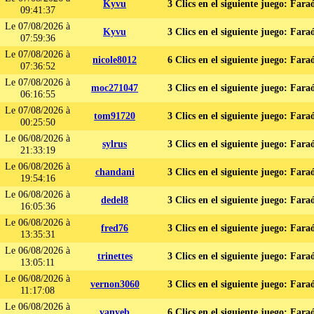
Kyvu
3 Clics en el siguiente juego: Fara
09:41:37
Le 07/08/2026 à
Kyvu
3 Clics en el siguiente juego: Fara
07:59:36
Le 07/08/2026 à
nicole8012
6 Clics en el siguiente juego: Fara
07:36:52
Le 07/08/2026 à
moc271047
3 Clics en el siguiente juego: Fara
06:16:55
Le 07/08/2026 à
tom91720
3 Clics en el siguiente juego: Fara
00:25:50
Le 06/08/2026 à
sylrus
3 Clics en el siguiente juego: Fara
21:33:19
Le 06/08/2026 à
chandani
3 Clics en el siguiente juego: Fara
19:54:16
Le 06/08/2026 à
dedel8
3 Clics en el siguiente juego: Fara
16:05:36
Le 06/08/2026 à
fred76
3 Clics en el siguiente juego: Fara
13:35:31
Le 06/08/2026 à
trinettes
3 Clics en el siguiente juego: Fara
13:05:11
Le 06/08/2026 à
vernon3060
3 Clics en el siguiente juego: Fara
11:17:08
Le 06/08/2026 à
vanyeb
6 Clics en el siguiente juego: Fara