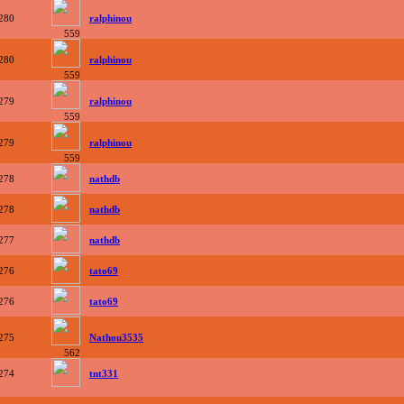
280
ralphinou
559
280
ralphinou
559
279
ralphinou
559
279
ralphinou
559
278
nathdb
278
nathdb
277
nathdb
276
tato69
276
tato69
275
Nathou3535
562
274
tnt331