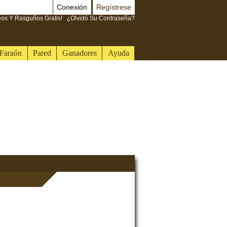
Conexión
Regístrese
eos Y Rasguños Gratis!
¿Olvidó Su Contraseña?
Faraón
Pared
Ganadores
Ayuda