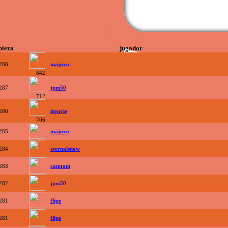
pieza
jugador
288
majovo
842
287
jpm50
712
286
itouvie
706
285
majovo
284
eternalsnow
283
camtom
282
jpm50
281
flipe
281
flipe