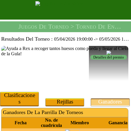
Juegos De Torneo
> Torneo De Ensueño Del Rex -
Resultados Del Torneo :
05/04/2026 19:00:00
->
05/05/2026 19:59:59
Detalles del premio
Clasificacione
s
Rejillas
Ganadores
Ganadores De La Parrilla De Torneos
No. de
Fecha
Miembro
Ganancia
cuadrícula