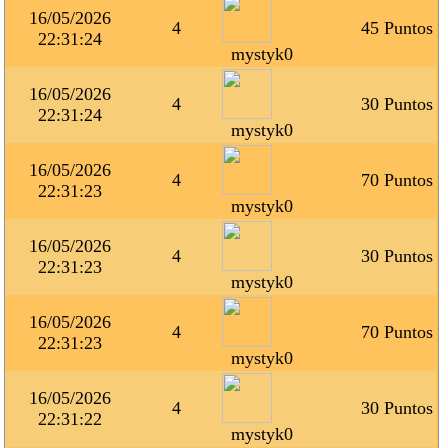
16/05/2026
4
45 Puntos
22:31:24
mystyk0
16/05/2026
4
30 Puntos
22:31:24
mystyk0
16/05/2026
4
70 Puntos
22:31:23
mystyk0
16/05/2026
4
30 Puntos
22:31:23
mystyk0
16/05/2026
4
70 Puntos
22:31:23
mystyk0
16/05/2026
4
30 Puntos
22:31:22
mystyk0