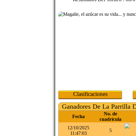
Clasificaciones
Ganadores De La Parrilla 
No. de
Fecha
cuadrícula
12/10/2025
5
11:47:03