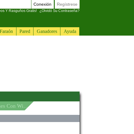
Conexión
Regístrese
eos Y Rasguños Gratis!
¿Olvidó Su Contraseña?
Faraón
Pared
Ganadores
Ayuda
G Y Bluetooth