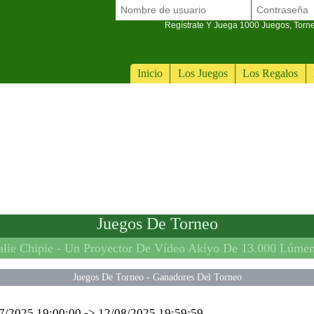
Regístrate Y Juega 1000 Juegos, Torn
Inicio
Los Juegos
Los Regalos
Juegos De Torneo
lie Chipie -
Un Proyector De Vídeo Akiyo De 13.000 Lúmenes Con Wifi 5
Juegos De Torneo
-
Ganadores Del Torneo
7/2025 19:00:00
->
12/08/2025 19:59:59