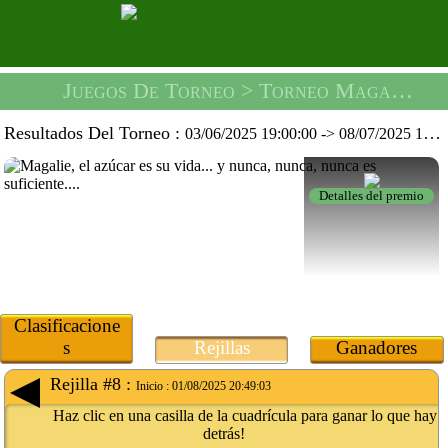
Juegos De Torneo
> Torneo Magalie Chipie -
Resultados Del Torneo :
03/06/2025 19:00:00
->
08/07/2025 19:59:59
Detalles del premio
Clasificacione
s
Rejillas
Ganadores
Rejilla #8 :
Inicio :
01/08/2025 20:49:03
Haz clic en una casilla de la cuadrícula para ganar lo que hay
detrás!