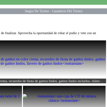
Juegos De Torneo
-
Ganadores Del Torneo
 de finalizar. Aprovecha la oportunidad de robar el podio y vete con un
Suministros para fiestas de gatitos en color crema, recuerdos de fiesta de gatitos lindos, gatitos lindos incluidos, elásticos de gatitos lindos, llavero de gatitos lindos