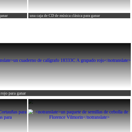
ganar
una caja de CD de música clásica
para ganar
 rojo
para ganar