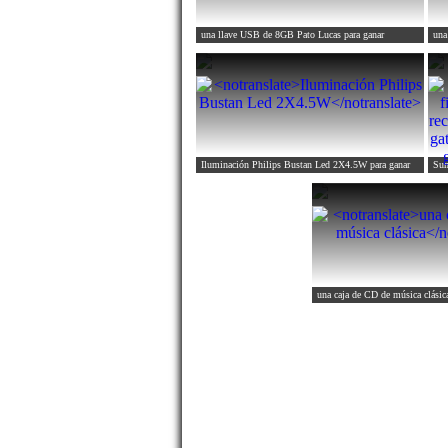
una llave USB de 8GB Pato Lucas
para ganar
una
Iluminación Philips Bustan Led 2X4.5W
para ganar
una caja de CD de música clásic