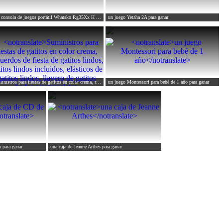
 consola de juegos portátil Whatsko Rg35Xx H
para ganar
un juego Yetaha 2A
para ganar
Suministros para fiestas de gatitos en color crema, recuerdos de fiesta de gatitos lindos, gatitos lindos incluidos, elásticos de gatitos lindos, llavero de gatitos lindos
un juego Montessori para bebé de 1 año
para ganar
a
para ganar
una caja de Jeanne Arthes
para ganar