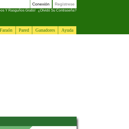
Conexión
Regístrese
eos Y Rasguños Gratis!
¿Olvidó Su Contraseña?
Faraón
Pared
Ganadores
Ayuda