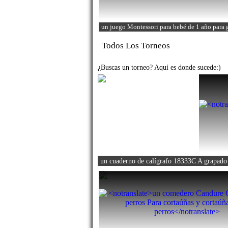
un juego Montessori para bebé de 1 año
para 
Todos Los Torneos
¿Buscas un torneo? Aquí es donde sucede:)
un cuaderno de calígrafo 18333C A grapado