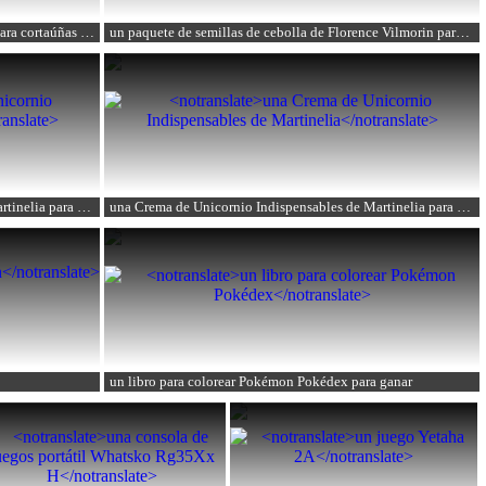
un comedero Candure Cortauñas para perros Para cortaúñas y cortaúñas para perros
un paquete de semillas de cebolla de Florence Vilmorin
para ganar
para ganar
rtinelia
para ganar
una Crema de Unicornio Indispensables de Martinelia
para ganar
un libro para colorear Pokémon Pokédex
para ganar